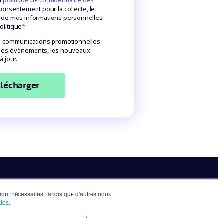
nsentement pour la collecte, le
t de mes informations personnelles
olitique
*
es communications promotionnelles
, les événements, les nouveaux
 jour.
 sont nécessaires, tandis que d'autres nous
kies
.
Privacy Policy