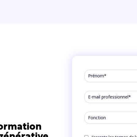
formation
 générative
J'accepte les termes de l